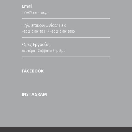
Email
info@team-sa.gr
Τηλ. επικοινωνίας/ Fax
+30 210 9915911 / +30 210 9915980
Ώρες Εργασίας
Δευτέρα - Σάββατο 8πμ-8μμ
FACEBOOK
INSTAGRAM